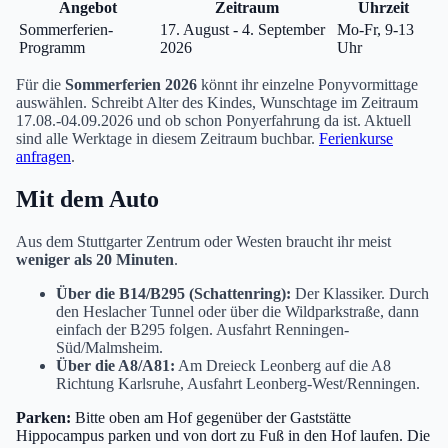
Angebot
Zeitraum
Uhrzeit
Sommerferien-
17. August - 4. September
Mo-Fr, 9-13
Programm
2026
Uhr
Für die
Sommerferien 2026
könnt ihr einzelne Ponyvormittage
auswählen. Schreibt Alter des Kindes, Wunschtage im Zeitraum
17.08.-04.09.2026 und ob schon Ponyerfahrung da ist. Aktuell
sind alle Werktage in diesem Zeitraum buchbar.
Ferienkurse
anfragen
.
Mit dem Auto
Aus dem Stuttgarter Zentrum oder Westen braucht ihr meist
weniger als 20 Minuten
.
Über die B14/B295 (Schattenring):
Der Klassiker. Durch
den Heslacher Tunnel oder über die Wildparkstraße, dann
einfach der B295 folgen. Ausfahrt Renningen-
Süd/Malmsheim.
Über die A8/A81:
Am Dreieck Leonberg auf die A8
Richtung Karlsruhe, Ausfahrt Leonberg-West/Renningen.
Parken:
Bitte oben am Hof gegenüber der Gaststätte
Hippocampus parken und von dort zu Fuß in den Hof laufen. Die