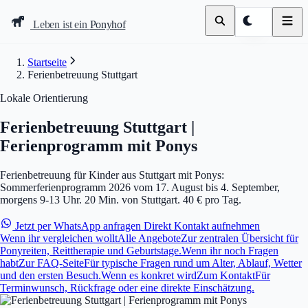
Leben ist ein
Ponyhof
Startseite
Ferienbetreuung Stuttgart
Lokale Orientierung
Ferienbetreuung Stuttgart |
Ferienprogramm mit Ponys
Ferienbetreuung für Kinder aus Stuttgart mit Ponys:
Sommerferienprogramm 2026 vom 17. August bis 4. September,
morgens 9-13 Uhr. 20 Min. von Stuttgart. 40 € pro Tag.
Jetzt per WhatsApp anfragen
Direkt Kontakt aufnehmen
Wenn ihr vergleichen wollt
Alle Angebote
Zur zentralen Übersicht für
Ponyreiten, Reittherapie und Geburtstage.
Wenn ihr noch Fragen
habt
Zur FAQ-Seite
Für typische Fragen rund um Alter, Ablauf, Wetter
und den ersten Besuch.
Wenn es konkret wird
Zum Kontakt
Für
Terminwunsch, Rückfrage oder eine direkte Einschätzung.