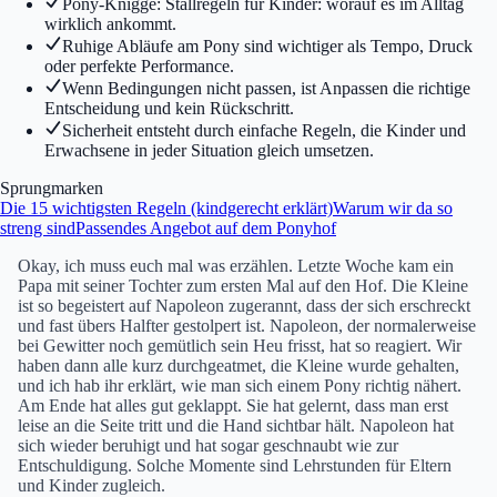
Pony-Knigge: Stallregeln für Kinder: worauf es im Alltag
wirklich ankommt.
Ruhige Abläufe am Pony sind wichtiger als Tempo, Druck
oder perfekte Performance.
Wenn Bedingungen nicht passen, ist Anpassen die richtige
Entscheidung und kein Rückschritt.
Sicherheit entsteht durch einfache Regeln, die Kinder und
Erwachsene in jeder Situation gleich umsetzen.
Sprungmarken
Die 15 wichtigsten Regeln (kindgerecht erklärt)
Warum wir da so
streng sind
Passendes Angebot auf dem Ponyhof
Okay, ich muss euch mal was erzählen. Letzte Woche kam ein
Papa mit seiner Tochter zum ersten Mal auf den Hof. Die Kleine
ist so begeistert auf Napoleon zugerannt, dass der sich erschreckt
und fast übers Halfter gestolpert ist. Napoleon, der normalerweise
bei Gewitter noch gemütlich sein Heu frisst, hat so reagiert. Wir
haben dann alle kurz durchgeatmet, die Kleine wurde gehalten,
und ich hab ihr erklärt, wie man sich einem Pony richtig nähert.
Am Ende hat alles gut geklappt. Sie hat gelernt, dass man erst
leise an die Seite tritt und die Hand sichtbar hält. Napoleon hat
sich wieder beruhigt und hat sogar geschnaubt wie zur
Entschuldigung. Solche Momente sind Lehrstunden für Eltern
und Kinder zugleich.