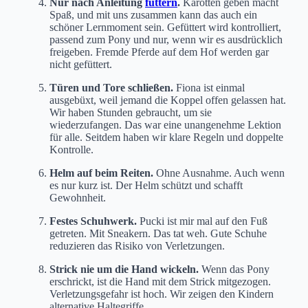
Nur nach Anleitung
füttern
.
Karotten geben macht
Spaß, und mit uns zusammen kann das auch ein
schöner Lernmoment sein. Gefüttert wird kontrolliert,
passend zum Pony und nur, wenn wir es ausdrücklich
freigeben. Fremde Pferde auf dem Hof werden gar
nicht gefüttert.
Türen und Tore schließen.
Fiona ist einmal
ausgebüxt, weil jemand die Koppel offen gelassen hat.
Wir haben Stunden gebraucht, um sie
wiederzufangen. Das war eine unangenehme Lektion
für alle. Seitdem haben wir klare Regeln und doppelte
Kontrolle.
Helm auf beim Reiten.
Ohne Ausnahme. Auch wenn
es nur kurz ist. Der Helm schützt und schafft
Gewohnheit.
Festes Schuhwerk.
Pucki ist mir mal auf den Fuß
getreten. Mit Sneakern. Das tat weh. Gute Schuhe
reduzieren das Risiko von Verletzungen.
Strick nie um die Hand wickeln.
Wenn das Pony
erschrickt, ist die Hand mit dem Strick mitgezogen.
Verletzungsgefahr ist hoch. Wir zeigen den Kindern
alternative Haltegriffe.